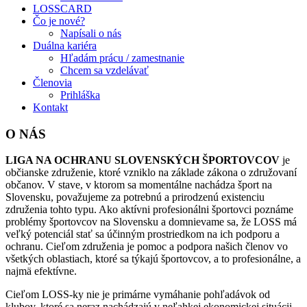
LOSSCARD
Čo je nové?
Napísali o nás
Duálna kariéra
Hľadám prácu / zamestnanie
Chcem sa vzdelávať
Členovia
Prihláška
Kontakt
O NÁS
LIGA NA OCHRANU SLOVENSKÝCH ŠPORTOVCOV
je
občianske združenie, ktoré vzniklo na základe zákona o združovaní
občanov. V stave, v ktorom sa momentálne nachádza šport na
Slovensku, považujeme za potrebnú a prirodzenú existenciu
združenia tohto typu. Ako aktívni profesionálni športovci poznáme
problémy športovcov na Slovensku a domnievame sa, že LOSS má
veľký potenciál stať sa účinným prostriedkom na ich podporu a
ochranu. Cieľom združenia je pomoc a podpora našich členov vo
všetkých oblastiach, ktoré sa týkajú športovcov, a to profesionálne, a
najmä efektívne.
Cieľom LOSS-ky nie je primárne vymáhanie pohľadávok od
klubov, ktoré sa neraz nachádzajú v neľahkej ekonomickej situácii.