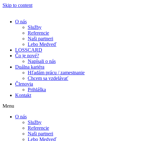
Skip to content
O nás
Služby
Referencie
Naši partneri
Lebo Medveď
LOSSCARD
Čo je nové?
Napísali o nás
Duálna kariéra
Hľadám prácu / zamestnanie
Chcem sa vzdelávať
Členovia
Prihláška
Kontakt
Menu
O nás
Služby
Referencie
Naši partneri
Lebo Medveď