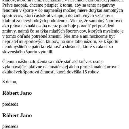
Práve naopak, chceme prispieť k tomu, aby sa tento negatívny
fenomén v športe v čo najmenšej možnej miere dotýkal samotných
športovcov, ktorí častokrát vstupujú do zmluvných vzťahov s
klubmi za nevýhodných podmienok. Vieme, že samotný športovec
ako práva neznalá osoba neraz potrebuje poradiť pri posúdení
zmluvy, najmä čo sa týka mladých športovcov, ktorých myslenie je
v tomto ohľade potrebné zmeniť. Nie sme a ani nechceme byť
nepriateľmi športových klubov, no sme toho názoru, že k športu
neodmysliteľne patrí korektnosť a slušnosť, ktoré sa akosi zo
slovenského športu vytratili.
Členom nášho združenia sa môže stať akákoľvek osoba
vykonávajúca aktívne na amatérskej alebo profesionálnej úrovni
akúkoľvek športovú činnosť, ktorá dovŕšila 15 rokov.
S úctou,
Róbert Jano
predseda
Róbert Jano
predseda