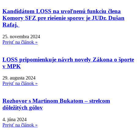
Kandidátom LOSS na uvoľnenú funkciu člena
Komory SFZ pre riešenie sporov je JUDr. Dušan
Rafaj.
25. novembra 2024
Prejsť na článok »
LOSS pripomienkuje návrh novely Zákona o športe
v MPK
29. augusta 2024
Prejsť na článok »
Rozhovor s Martinom Bukatom – strelcom
dôležitých gólov
4. júna 2024
Prejsť na článok »