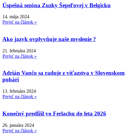
Úspešná sezóna Zuzky Šepeľovej v Belgicku
14. mája 2024
Prejsť na článok »
Ako jazyk ovplyvňuje naše myslenie ?
21. februára 2024
Prejsť na článok »
Adrián Vančo sa raduje z víťazstva v Slovenskom
pohári
13. februára 2024
Prejsť na článok »
Konečný predĺžil vo Ferlachu do leta 2026
26. januára 2024
Prejsť na článok »