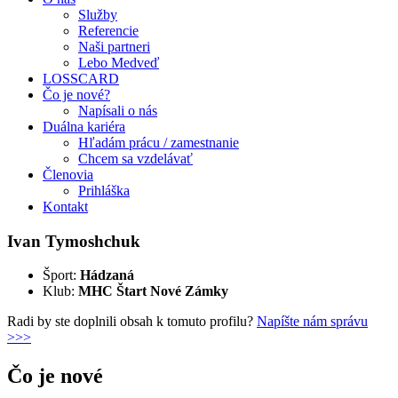
Služby
Referencie
Naši partneri
Lebo Medveď
LOSSCARD
Čo je nové?
Napísali o nás
Duálna kariéra
Hľadám prácu / zamestnanie
Chcem sa vzdelávať
Členovia
Prihláška
Kontakt
Ivan Tymoshchuk
Šport:
Hádzaná
Klub:
MHC Štart Nové Zámky
Radi by ste doplnili obsah k tomuto profilu?
Napíšte nám správu
>>>
Čo je nové