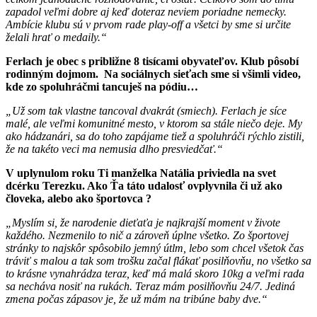
zapadol veľmi dobre aj keď doteraz neviem poriadne nemecky.
Ambície klubu sú v prvom rade play-off a všetci by sme si určite
želali hrať o medaily.“
Ferlach je obec s približne 8 tisícami obyvateľov. Klub pôsobí
rodinným dojmom. Na sociálnych sieťach sme si všimli video,
kde zo spoluhráčmi tancuješ na pódiu…
„Už som tak vlastne tancoval dvakrát (smiech). Ferlach je síce
malé, ale veľmi komunitné mesto, v ktorom sa stále niečo deje. My
ako hádzanári, sa do toho zapájame tiež a spoluhráči rýchlo zistili,
že na takéto veci ma nemusia dlho presviedčať.“
V uplynulom roku Ti manželka Natália priviedla na svet
dcérku Terezku. Ako Ťa táto udalosť ovplyvnila či už ako
človeka, alebo ako športovca ?
„Myslím si, že narodenie dieťaťa je najkrajší moment v živote
každého. Nezmenilo to nič a zároveň úplne všetko. Zo športovej
stránky to najskôr spôsobilo jemný útlm, lebo som chcel všetok čas
tráviť s malou a tak som trošku začal flákať posilňovňu, no všetko sa
to krásne vynahrádza teraz, keď má malá skoro 10kg a veľmi rada
sa necháva nosiť na rukách. Teraz mám posilňovňu 24/7. Jediná
zmena počas zápasov je, že už mám na tribúne baby dve.“