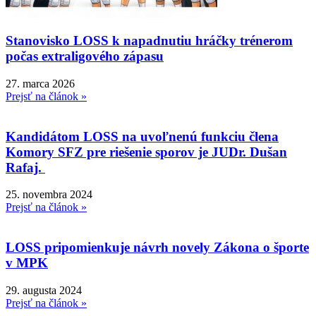
Stanovisko LOSS k napadnutiu hráčky trénerom
počas extraligového zápasu
27. marca 2026
Prejsť na článok »
Kandidátom LOSS na uvoľnenú funkciu člena
Komory SFZ pre riešenie sporov je JUDr. Dušan
Rafaj.
25. novembra 2024
Prejsť na článok »
LOSS pripomienkuje návrh novely Zákona o športe
v MPK
29. augusta 2024
Prejsť na článok »