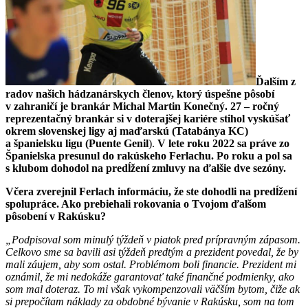
Ďalším z
radov našich hádzanárskych členov, ktorý úspešne pôsobí
v zahraničí je brankár Michal Martin Konečný. 27 – ročný
reprezentačný brankár si v doterajšej kariére stihol vyskúšať
okrem slovenskej ligy aj maďarskú (Tatabánya KC)
a španielsku ligu (
Puente Genil
).
V lete roku 2022 sa práve zo
Španielska presunul do rakúskeho Ferlachu. Po roku a pol sa
s klubom dohodol na predĺžení zmluvy na ďalšie dve sezóny.
Včera zverejnil Ferlach informáciu, že ste dohodli na predĺžení
spolupráce. Ako prebiehali rokovania o Tvojom ďalšom
pôsobení v Rakúsku?
„Podpisoval som minulý týždeň v piatok pred prípravným zápasom.
Celkovo sme sa bavili asi týždeň predtým a prezident povedal, že by
mali záujem, aby som ostal. Problémom boli financie. Prezident mi
oznámil, že mi nedokáže garantovať také finančné podmienky, ako
som mal doteraz. To mi však vykompenzovali väčším bytom, čiže ak
si prepočítam náklady za obdobné bývanie v Rakúsku, som na tom