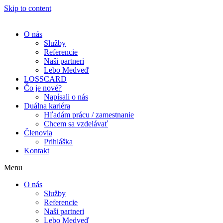
Skip to content
O nás
Služby
Referencie
Naši partneri
Lebo Medveď
LOSSCARD
Čo je nové?
Napísali o nás
Duálna kariéra
Hľadám prácu / zamestnanie
Chcem sa vzdelávať
Členovia
Prihláška
Kontakt
Menu
O nás
Služby
Referencie
Naši partneri
Lebo Medveď