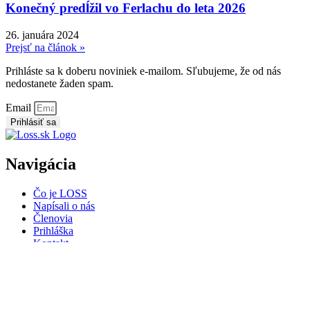
Konečný predĺžil vo Ferlachu do leta 2026
26. januára 2024
Prejsť na článok »
Prihláste sa k doberu noviniek e-mailom. Sľubujeme, že od nás
nedostanete žaden spam.
Email
Prihlásiť sa
Navigácia
Čo je LOSS
Napísali o nás
Členovia
Prihláška
Kontakt
Ochrana osobných údajov
Kontakty