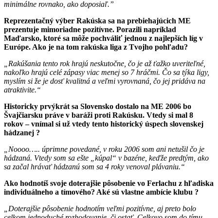
minimálne rovnako, ako doposiaľ.”
Reprezentačný výber Rakúska sa na prebiehajúcich ME
prezentuje mimoriadne pozitívne. Porazili napríklad
Maďarsko, ktoré sa môže pochváliť jednou z najlepších líg v
Európe. Ako je na tom rakúska liga z Tvojho pohľadu?
„Rakúšania tento rok hrajú neskutočne, čo je až ťažko uveriteľné,
nakoľko hrajú celé zápasy viac menej so 7 hráčmi. Čo sa týka ligy,
myslím si že je dosť kvalitná a veľmi vyrovnaná, čo jej pridáva na
atraktivite.“
Historicky prvýkrát sa Slovensko dostalo na ME 2006 bo
Švajčiarsku práve v baráži proti Rakúsku. Vtedy si mal 8
rokov – vnímal si už vtedy tento historický úspech slovenskej
hádzanej ?
„Noooo….. úprimne povedané, v roku 2006 som ani netušil čo je
hádzaná. Vtedy som sa ešte „kúpal“ v bazéne, keďže predtým, ako
sa začal hrávať hádzanú som sa 4 roky venoval plávaniu.“
Ako hodnotíš svoje doterajšie pôsobenie vo Ferlachu z hľadiska
individuálneho a tímového? Aké sú vlastne ambície klubu ?
„Doterajšie pôsobenie hodnotím veľmi pozitívne, aj preto bolo
celkom jednoduché rozhodovanie, či ostať. Celkovo som do tímu