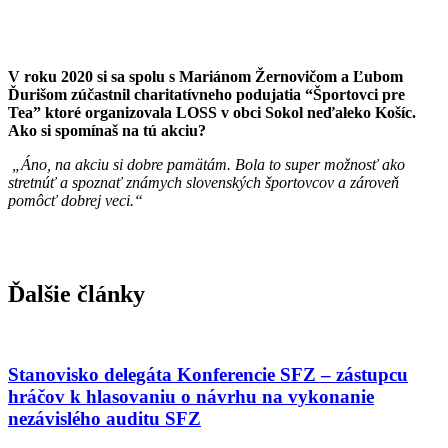
V roku 2020 si sa spolu s Mariánom Žernovičom a Ľubom
Ďurišom zúčastnil charitatívneho podujatia “Športovci pre
Tea” ktoré organizovala LOSS v obci Sokol neďaleko Košíc.
Ako si spomínaš na tú akciu?
„Áno, na akciu si dobre pamätám. Bola to super možnosť ako
stretnúť a spoznať známych slovenských športovcov a zároveň
pomôcť dobrej veci.“
Ďalšie články
Stanovisko delegáta Konferencie SFZ – zástupcu
hráčov k hlasovaniu o návrhu na vykonanie
nezávislého auditu SFZ