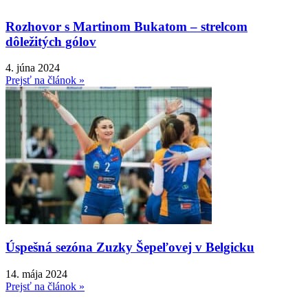
Rozhovor s Martinom Bukatom – strelcom
dôležitých gólov
4. júna 2024
Prejsť na článok »
Úspešná sezóna Zuzky Šepeľovej v Belgicku
14. mája 2024
Prejsť na článok »