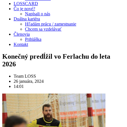
LOSSCARD
Čo je nové?
Napísali o nás
Duálna kariéra
Hľadám prácu / zamestnanie
Chcem sa vzdelávať
Členovia
Prihláška
Kontakt
Konečný predĺžil vo Ferlachu do leta
2026
Team LOSS
26 januára, 2024
14:01