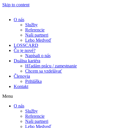
Skip to content
O nás
Služby
Referencie
Naši partneri
Lebo Medveď
LOSSCARD
Čo je nové?
Napísali o nás
Duálna kariéra
Hľadám prácu / zamestnanie
Chcem sa vzdelávať
Členovia
Prihláška
Kontakt
Menu
O nás
Služby
Referencie
Naši partneri
Lebo Medveď