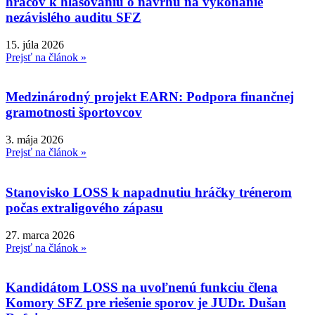
hráčov k hlasovaniu o návrhu na vykonanie
nezávislého auditu SFZ
15. júla 2026
Prejsť na článok »
Medzinárodný projekt EARN: Podpora finančnej
gramotnosti športovcov
3. mája 2026
Prejsť na článok »
Stanovisko LOSS k napadnutiu hráčky trénerom
počas extraligového zápasu
27. marca 2026
Prejsť na článok »
Kandidátom LOSS na uvoľnenú funkciu člena
Komory SFZ pre riešenie sporov je JUDr. Dušan