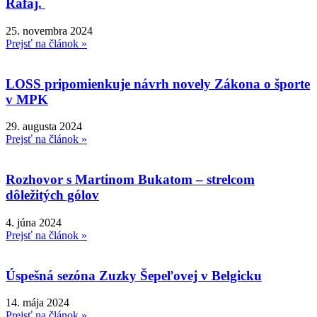
Rafaj.
25. novembra 2024
Prejsť na článok »
LOSS pripomienkuje návrh novely Zákona o športe
v MPK
29. augusta 2024
Prejsť na článok »
Rozhovor s Martinom Bukatom – strelcom
dôležitých gólov
4. júna 2024
Prejsť na článok »
Úspešná sezóna Zuzky Šepeľovej v Belgicku
14. mája 2024
Prejsť na článok »