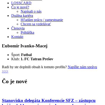
LOSSCARD
Čo je nové?
Napísali o nás
Duálna kariéra
Hľadám prácu / zamestnanie
Chcem sa vzdelávať
Členovia
Prihláška
Kontakt
Ľubomír Ivanko-Macej
Šport:
Futbal
Klub:
1. FC Tatran Prešov
Radi by ste doplnili obsah k tomuto profilu?
Napíšte nám správu
>>>
Čo je nové
Stanovisko delegáta Konferencie SFZ – zástupcu