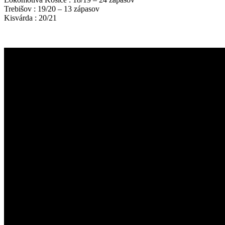
Trebišov : 19/20 – 13 zápasov
Kisvárda : 20/21