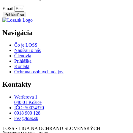
Email
Prihlásiť sa
Navigácia
Čo je LOSS
Napísali o nás
Členovia
Prihláška
Kontakt
Ochrana osobných údajov
Kontakty
Werferova 1
040 01 Košice
IČO: 50024370
0918 900 128
loss@loss.sk
LOSS • LIGA NA OCHRANU SLOVENSKÝCH