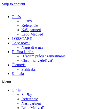
Skip to content
O nás
Služby
Referencie
Naši partneri
Lebo Medveď
LOSSCARD
Čo je nové?
Napísali o nás
Duálna kariéra
Hľadám prácu / zamestnanie
Chcem sa vzdelávať
Členovia
Prihláška
Kontakt
Menu
O nás
Služby
Referencie
Naši partneri
Lebo Medveď