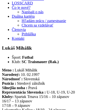
LOSSCARD
Čo je nové?
Napísali o nás
Duálna kariéra
Hľadám prácu / zamestnanie
Chcem sa vzdelávať
Členovia
Prihláška
Kontakt
Lukáš Mihálik
Šport:
Futbal
Klub:
SC Traismauer (Rak.)
Meno :
Lukáš Mihálik
Narodený:
10. 02.1997
Národnosť :
Slovenská
Pozícia :
Stredový záložník
Silnejšia noha :
Pravá
Reprezentácia Slovenska :
U-18, U-19, U-20
Kluby:
Spartak Trnava 15/16 – 10 zápasov
16/17 – 13 zápasov
17/18 – 9 zápasov
Lokomotíva Košice : 18/19 – 24 zápasov