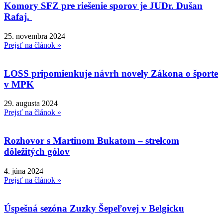
Komory SFZ pre riešenie sporov je JUDr. Dušan
Rafaj.
25. novembra 2024
Prejsť na článok »
LOSS pripomienkuje návrh novely Zákona o športe
v MPK
29. augusta 2024
Prejsť na článok »
Rozhovor s Martinom Bukatom – strelcom
dôležitých gólov
4. júna 2024
Prejsť na článok »
Úspešná sezóna Zuzky Šepeľovej v Belgicku