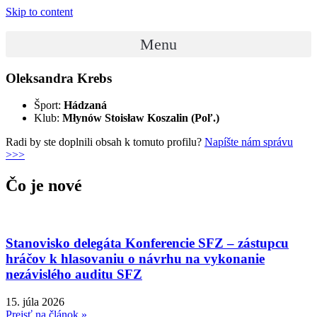
Skip to content
Menu
Oleksandra Krebs
Šport:
Hádzaná
Klub:
Młynów Stoisław Koszalin (Poľ.)
Radi by ste doplnili obsah k tomuto profilu?
Napíšte nám správu
>>>
Čo je nové
Stanovisko delegáta Konferencie SFZ – zástupcu
hráčov k hlasovaniu o návrhu na vykonanie
nezávislého auditu SFZ
15. júla 2026
Prejsť na článok »