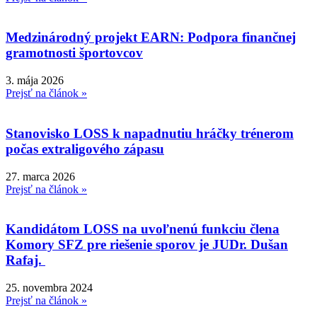
Medzinárodný projekt EARN: Podpora finančnej
gramotnosti športovcov
3. mája 2026
Prejsť na článok »
Stanovisko LOSS k napadnutiu hráčky trénerom
počas extraligového zápasu
27. marca 2026
Prejsť na článok »
Kandidátom LOSS na uvoľnenú funkciu člena
Komory SFZ pre riešenie sporov je JUDr. Dušan
Rafaj.
25. novembra 2024
Prejsť na článok »