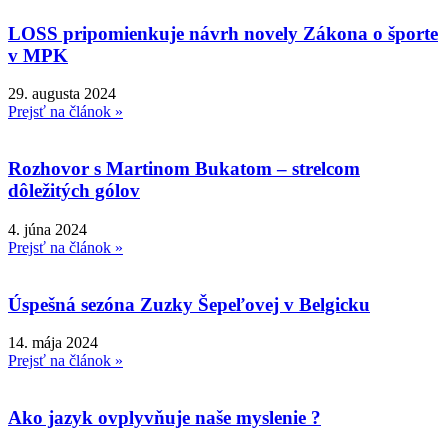
LOSS pripomienkuje návrh novely Zákona o športe
v MPK
29. augusta 2024
Prejsť na článok »
Rozhovor s Martinom Bukatom – strelcom
dôležitých gólov
4. júna 2024
Prejsť na článok »
Úspešná sezóna Zuzky Šepeľovej v Belgicku
14. mája 2024
Prejsť na článok »
Ako jazyk ovplyvňuje naše myslenie ?