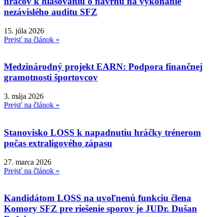
hráčov k hlasovaniu o návrhu na vykonanie
nezávislého auditu SFZ
15. júla 2026
Prejsť na článok »
Medzinárodný projekt EARN: Podpora finančnej
gramotnosti športovcov
3. mája 2026
Prejsť na článok »
Stanovisko LOSS k napadnutiu hráčky trénerom
počas extraligového zápasu
27. marca 2026
Prejsť na článok »
Kandidátom LOSS na uvoľnenú funkciu člena
Komory SFZ pre riešenie sporov je JUDr. Dušan