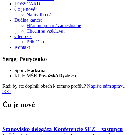
LOSSCARD
Čo je nové?
Napísali o nás
Duálna kariéra
Hľadám prácu / zamestnanie
Chcem sa vzdelávať
Členovia
Prihláška
Kontakt
Sergej Petrycenko
Šport:
Hádzaná
Klub:
MŠK Považská Bystrica
Radi by ste doplnili obsah k tomuto profilu?
Napíšte nám správu
>>>
Čo je nové
Stanovisko delegáta Konferencie SFZ – zástupcu