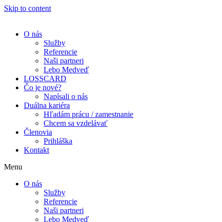
Skip to content
O nás
Služby
Referencie
Naši partneri
Lebo Medveď
LOSSCARD
Čo je nové?
Napísali o nás
Duálna kariéra
Hľadám prácu / zamestnanie
Chcem sa vzdelávať
Členovia
Prihláška
Kontakt
Menu
O nás
Služby
Referencie
Naši partneri
Lebo Medveď