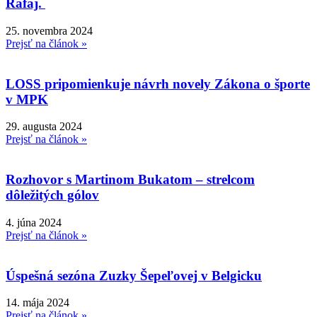
Rafaj.
25. novembra 2024
Prejsť na článok »
LOSS pripomienkuje návrh novely Zákona o športe
v MPK
29. augusta 2024
Prejsť na článok »
Rozhovor s Martinom Bukatom – strelcom
dôležitých gólov
4. júna 2024
Prejsť na článok »
Úspešná sezóna Zuzky Šepeľovej v Belgicku
14. mája 2024
Prejsť na článok »