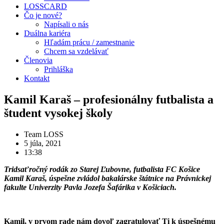
LOSSCARD
Čo je nové?
Napísali o nás
Duálna kariéra
Hľadám prácu / zamestnanie
Chcem sa vzdelávať
Členovia
Prihláška
Kontakt
Kamil Karaš – profesionálny futbalista a
študent vysokej školy
Team LOSS
5 júla, 2021
13:38
Tridsaťročný rodák zo Starej Ľubovne, futbalista FC Košice
Kamil Karaš, úspešne zvládol bakalárske štátnice na Právnickej
fakulte Univerzity Pavla Jozefa Šafárika v Košiciach.
Kamil, v prvom rade nám dovoľ zagratulovať Ti k úspešnému