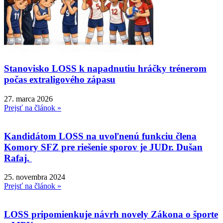
Stanovisko LOSS k napadnutiu hráčky trénerom
počas extraligového zápasu
27. marca 2026
Prejsť na článok »
Kandidátom LOSS na uvoľnenú funkciu člena
Komory SFZ pre riešenie sporov je JUDr. Dušan
Rafaj.
25. novembra 2024
Prejsť na článok »
LOSS pripomienkuje návrh novely Zákona o športe