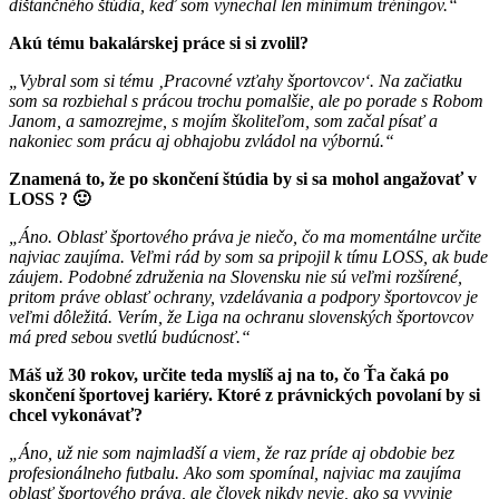
dištančného štúdia, keď som vynechal len minimum tréningov.“
Akú tému bakalárskej práce si si zvolil?
„Vybral som si tému ‚Pracovné vzťahy športovcov‘. Na začiatku
som sa rozbiehal s prácou trochu pomalšie, ale po porade s Robom
Janom, a samozrejme, s mojím školiteľom, som začal písať a
nakoniec som prácu aj obhajobu zvládol na výbornú.“
Znamená to, že po skončení štúdia by si sa mohol angažovať v
LOSS ? 🙂
„Áno. Oblasť športového práva je niečo, čo ma momentálne určite
najviac zaujíma. Veľmi rád by som sa pripojil k tímu LOSS, ak bude
záujem. Podobné združenia na Slovensku nie sú veľmi rozšírené,
pritom práve oblasť ochrany, vzdelávania a podpory športovcov je
veľmi dôležitá. Verím, že Liga na ochranu slovenských športovcov
má pred sebou svetlú budúcnosť.“
Máš už 30 rokov, určite teda myslíš aj na to, čo Ťa čaká po
skončení športovej kariéry. Ktoré z právnických povolaní by si
chcel vykonávať?
„Áno, už nie som najmladší a viem, že raz príde aj obdobie bez
profesionálneho futbalu. Ako som spomínal, najviac ma zaujíma
oblasť športového práva, ale človek nikdy nevie, ako sa vyvinie