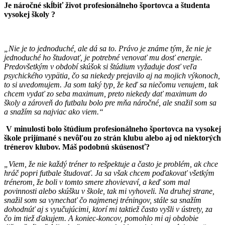
Je náročné skĺbiť život profesionálneho športovca a študenta
vysokej školy ?
„Nie je to jednoduché, ale dá sa to. Právo je známe tým, že nie je
jednoduché ho študovať, je potrebné venovať mu dosť energie.
Predovšetkým v období skúšok si štúdium vyžaduje dosť veľa
psychického vypätia, čo sa niekedy prejavilo aj na mojich výkonoch,
to si uvedomujem. Ja som taký typ, že keď sa niečomu venujem, tak
chcem vydať zo seba maximum, preto niekedy dať maximum do
školy a zároveň do futbalu bolo pre mňa náročné, ale snažil som sa
a snažím sa najviac ako viem.“
V minulosti bolo štúdium profesionálneho športovca na vysokej
škole prijímané s nevôľou zo strán klubu alebo aj od niektorých
trénerov klubov. Máš podobnú skúsenosť?
„Viem, že nie každý tréner to rešpektuje a často je problém, ak chce
hráč popri futbale študovať. Ja sa však chcem poďakovať všetkým
trénerom, že boli v tomto smere zhovievaví, a keď som mal
povinnosti alebo skúšku v škole, tak mi vyhoveli. Na druhej strane,
snažil som sa vynechať čo najmenej tréningov, stále sa snažím
dohodnúť aj s vyučujúcimi, ktorí mi taktiež často vyšli v ústrety, za
čo im tiež ďakujem. A koniec-koncov, pomohlo mi aj obdobie