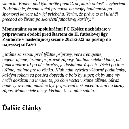
situácia. Budem nad tým určite premýšľať, ktorú oblasť si vyberiem.
Podstatné je, že som začal pracovať na svojej budúcnosti po
športovej kariére už v jej priebehu. Verím, že práve to mi uľahčí
prechod do života po skončení futbalovej kariéry.“
Momentálne sa so spoluhráčmi FC Košice nachádzate v
prípravnom období pred štartom do II. futbalovej ligy.
Zaútočíte v nasledujúcej sezóne 2021/2022 na postup do
najvyššej súťaže?
„Máme za sebou prvé týždne prípravy, veľa trénujeme,
regenerujeme, hráme prípravné zápasy. Snahou celého klubu, od
funkcionárov až po nás hráčov, je dosiahnuť úspech. Všetci po tom
túžime, robíme pre to všetko. Klub nám vytvára výborné podmienky,
každým rokom sa posúva dopredu a bolo by super, ak by sme my
hráči dokázali na ihrisku to, po čom všetci v klube túžime. Súťaž
bude vyrovnaná, musíme byť pripravení a skoncentrovaní na každý
zápas. Máme ciele a sny. Veríme, že sa nám splnia.“
Ďalšie články