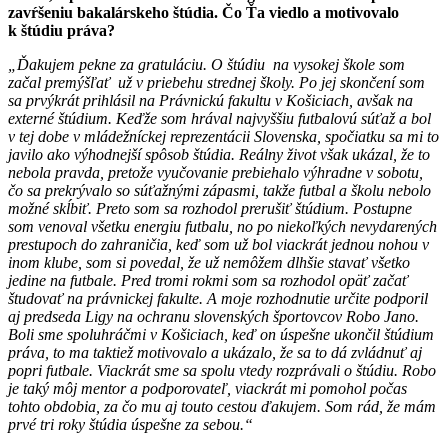
zavŕšeniu bakalárskeho štúdia. Čo Ťa viedlo a motivovalo
k štúdiu práva?
„Ďakujem pekne za gratuláciu. O štúdiu na vysokej škole som
začal premýšľať už v priebehu strednej školy. Po jej skončení som
sa prvýkrát prihlásil na Právnickú fakultu v Košiciach, avšak na
externé štúdium. Keďže som hrával najvyššiu futbalovú súťaž a bol
v tej dobe v mládežníckej reprezentácii Slovenska, spočiatku sa mi to
javilo ako výhodnejší spôsob štúdia. Reálny život však ukázal, že to
nebola pravda, pretože vyučovanie prebiehalo výhradne v sobotu,
čo sa prekrývalo so súťažnými zápasmi, takže futbal a školu nebolo
možné skĺbiť. Preto som sa rozhodol prerušiť štúdium. Postupne
som venoval všetku energiu futbalu, no po niekoľkých nevydarených
prestupoch do zahraničia, keď som už bol viackrát jednou nohou v
inom klube, som si povedal, že už nemôžem dlhšie stavať všetko
jedine na futbale. Pred tromi rokmi som sa rozhodol opäť začať
študovať na právnickej fakulte. A moje rozhodnutie určite podporil
aj predseda Ligy na ochranu slovenských športovcov Robo Jano.
Boli sme spoluhráčmi v Košiciach, keď on úspešne ukončil štúdium
práva, to ma taktiež motivovalo a ukázalo, že sa to dá zvládnuť aj
popri futbale. Viackrát sme sa spolu vtedy rozprávali o štúdiu. Robo
je taký môj mentor a podporovateľ, viackrát mi pomohol počas
tohto obdobia, za čo mu aj touto cestou ďakujem. Som rád, že mám
prvé tri roky štúdia úspešne za sebou.“