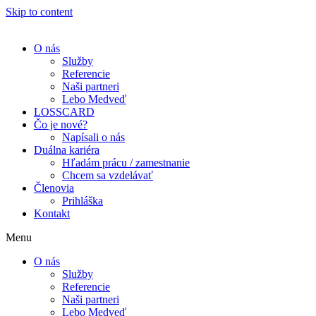
Skip to content
O nás
Služby
Referencie
Naši partneri
Lebo Medveď
LOSSCARD
Čo je nové?
Napísali o nás
Duálna kariéra
Hľadám prácu / zamestnanie
Chcem sa vzdelávať
Členovia
Prihláška
Kontakt
Menu
O nás
Služby
Referencie
Naši partneri
Lebo Medveď