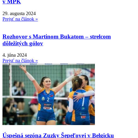
v MPK
29. augusta 2024
Prejsť na článok »
Rozhovor s Martinom Bukatom – strelcom
dôležitých gólov
4. júna 2024
Prejsť na článok »
Úspešná sezóna Zuzky Šepeľovej v Belgicku