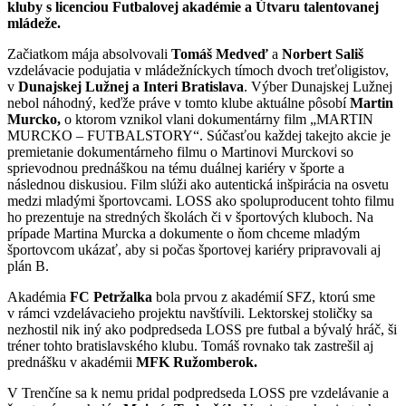
kluby s licenciou Futbalovej akadémie a Útvaru talentovanej
mládeže.
Začiatkom mája absolvovali
Tomáš Medveď
a
Norbert Sališ
vzdelávacie podujatia v mládežníckych tímoch dvoch treťoligistov,
v
Dunajskej Lužnej a Interi Bratislava
. Výber Dunajskej Lužnej
nebol náhodný, keďže práve v tomto klube aktuálne pôsobí
Martin
Murcko,
o ktorom vznikol vlani dokumentárny film „MARTIN
MURCKO – FUTBALSTORY“. Súčasťou každej takejto akcie je
premietanie dokumentárneho filmu o Martinovi Murckovi so
sprievodnou prednáškou na tému duálnej kariéry v športe a
následnou diskusiou. Film slúži ako autentická inšpirácia na osvetu
medzi mladými športovcami. LOSS ako spoluproducent tohto filmu
ho prezentuje na stredných školách či v športových kluboch. Na
prípade Martina Murcka a dokumente o ňom chceme mladým
športovcom ukázať, aby si počas športovej kariéry pripravovali aj
plán B.
Akadémia
FC Petržalka
bola prvou z akadémií SFZ, ktorú sme
v rámci vzdelávacieho projektu navštívili. Lektorskej stoličky sa
nezhostil nik iný ako podpredseda LOSS pre futbal a bývalý hráč, ši
tréner tohto bratislavského klubu. Tomáš rovnako tak zastrešil aj
prednášku v akadémii
MFK Ružomberok.
V Trenčíne sa k nemu pridal podpredseda LOSS pre vzdelávanie a