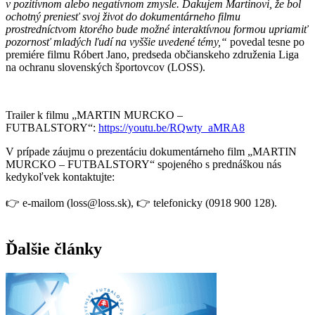
v pozitívnom alebo negatívnom zmysle. Ďakujem Martinovi, že bol
ochotný preniesť svoj život do dokumentárneho filmu
prostredníctvom ktorého bude možné interaktívnou formou upriamiť
pozornosť mladých ľudí na vyššie uvedené témy,“
povedal tesne po
premiére filmu Róbert Jano, predseda občianskeho združenia Liga
na ochranu slovenských športovcov (LOSS).
Trailer k filmu „MARTIN MURCKO –
FUTBALSTORY“:
https://youtu.be/RQwty_aMRA8
V prípade záujmu o prezentáciu dokumentárneho film „MARTIN
MURCKO – FUTBALSTORY“ spojeného s prednáškou nás
kedykoľvek kontaktujte:
👉 e-mailom (loss@loss.sk), 👉 telefonicky (0918 900 128).
Ďalšie články