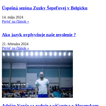
Úspešná sezóna Zuzky Šepeľovej v Belgicku
14. mája 2024
Prejsť na článok »
Ako jazyk ovplyvňuje naše myslenie ?
21. februára 2024
Prejsť na článok »
Adrián Vančo sa raduje z víťazstva v Slovenskom