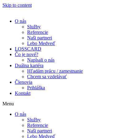
Skip to content
O nás
Služby
Referencie
Naši partneri
Lebo Medveď
LOSSCARD
Čo je nové?
Napísali o nás
Duálna kariéra
Hľadám prácu / zamestnanie
Chcem sa vzdelávať
Členovia
Prihláška
Kontakt
Menu
O nás
Služby
Referencie
Naši partneri
Lebo Medveď