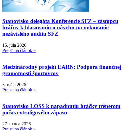
Stanovisko delegáta Konferencie SFZ – zástupcu
hráčov k hlasovaniu o návrhu na vykonanie
nezávislého auditu SFZ
15. júla 2026
Prejsť na článok »
Medzinárodný projekt EARN: Podpora finančnej
gramotnosti športovcov
3. mája 2026
Prejsť na článok »
Stanovisko LOSS k napadnutiu hráčky trénerom
počas extraligového zápasu
27. marca 2026
Prejsť na článok »