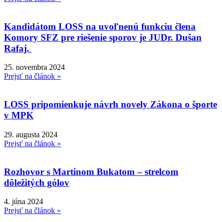
Kandidátom LOSS na uvoľnenú funkciu člena
Komory SFZ pre riešenie sporov je JUDr. Dušan
Rafaj.
25. novembra 2024
Prejsť na článok »
LOSS pripomienkuje návrh novely Zákona o športe
v MPK
29. augusta 2024
Prejsť na článok »
Rozhovor s Martinom Bukatom – strelcom
dôležitých gólov
4. júna 2024
Prejsť na článok »