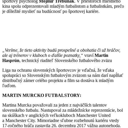
športový psychológ
Mojmír Trebuňák
. V priestoroch miestneho
kina spolu odprezentovali mladým futbalistom a futbalistkám, prečo
je dôležité myslieť na budúcnosť po športovej kariére.
„Veríme, že tieto aktivity budú prospešné a obohatia či už hráčov,
ale aj trénerov v kluboch o ďalšie poznatky,“
vraví
Martin
Hasprún
, technický riaditeľ Slovenského futbalového zväzu
Liga na ochranu slovenských športovcov je vďačná, že vďaka
spolupráci so Slovenským futbalovým zväzom sa nám darí napĺňať
distribučný zámer celého projektu a film sa dostáva k mladým
ľuďom.
MARTIN MURCKO FUTBALSTORY:
Martina Murcka považovali za jeden z najväčších talentov
slovenského futbalu. Nastupoval za mládežnícke reprezentácie, bol
na skúškach v anglických veľkokluboch Manchester United
a Manchester City. Mimoriadne sľubne rozbehnutú kariéru vtedy
17-ročného hráča zastavila 26. decembra 2017 vážna autonehoda.