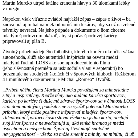
Martin Murcko utrpel fatálne zranenia hlavy s 30 úlomkami lebky
v mozgu.
Napokon však víťazne zvládol najťažší zápas – zápas o život – ba
znova hrá aj futbal napriek odporúčaniu lekárov, aby sa už na zelené
trávniky nevracal. Na jeho prípade a dokumente o ňom chceme
mladým športovcom ukázať, aby si počas športovej kariéry
pripravovali aj plán B.
Životný príbeh nádejného futbalistu, ktorého kariéru ukončila vážna
autonehoda, slúži ako autentická inšpirácia na osvetu medzi
mladými ľuďmi. LOSS ako spoluproducent tohto filmu
(jeho slávnostná premiéra sa uskutočnila vlani v septembri) ho
prezentuje na stredných školách či v športových kluboch. Režisérom
41-minútového dokumentu je Michal „Romeo“ Dvořák.
„Príbeh nášho člena Martina Murcka považujem za mimoriadne
silný a inšpiratívny. Keďže témy ako duálna kariéra športovcov,
kariéra po kariére či duševné zdravie športovcov sa v činnosti LOSS
stali dominantnými, pokúsili sme sa využiť potenciál Martinovho
príbehu, ktorý môže pozitívne inšpirovať mladých športovcov.
Talentovaní športovci často stavia všetko na jednu kartu, obetujú
svoj život športu a neuvedomujú si, aká tenká hranica je medzi
úspechom a neúspechom. Šport aj život majú spoločné
nevyspytateľnosť – všetko sa môže zmeniť z minúty na minútu, či už