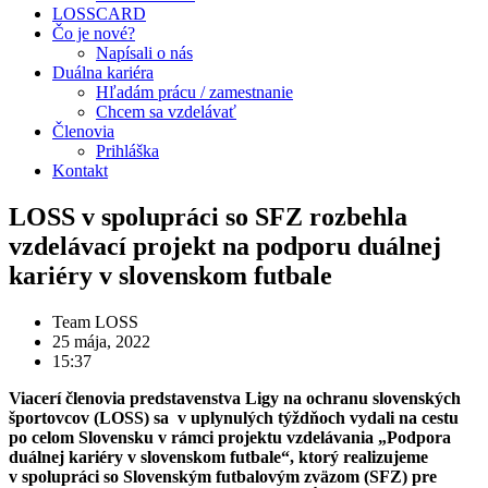
LOSSCARD
Čo je nové?
Napísali o nás
Duálna kariéra
Hľadám prácu / zamestnanie
Chcem sa vzdelávať
Členovia
Prihláška
Kontakt
LOSS v spolupráci so SFZ rozbehla
vzdelávací projekt na podporu duálnej
kariéry v slovenskom futbale
Team LOSS
25 mája, 2022
15:37
Viacerí členovia predstavenstva Ligy na ochranu slovenských
športovcov (LOSS) sa v uplynulých týždňoch vydali na cestu
po celom Slovensku v rámci projektu vzdelávania „Podpora
duálnej kariéry v slovenskom futbale“, ktorý realizujeme
v spolupráci so Slovenským futbalovým zväzom (SFZ) pre