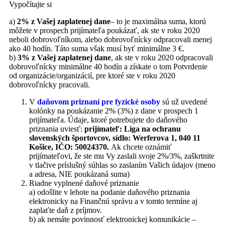
Vypočítajte si
a)
2% z Vašej zaplatenej dane
– to je maximálna suma, ktorú
môžete v prospech prijímateľa poukázať, ak ste v roku 2020
neboli dobrovoľníkom, alebo dobrovoľnícky odpracovali menej
ako 40 hodín. Táto suma však musí byť minimálne 3 €.
b)
3% z Vašej zaplatenej dane
, ak ste v roku 2020 odpracovali
dobrovoľnícky minimálne 40 hodín a získate o tom Potvrdenie
od organizácie/organizácií, pre ktoré ste v roku 2020
dobrovoľnícky pracovali.
V
daňovom priznaní pre fyzické osoby
sú už uvedené
kolónky na poukázanie 2% (3%) z dane v prospech 1
prijímateľa. Údaje, ktoré potrebujete do daňového
priznania uviesť:
prijímateľ: Liga na ochranu
slovenských športovcov, sídlo: Werferova 1, 040 11
Košice, IČO: 50024370.
Ak chcete oznámiť
prijímateľovi, že ste mu Vy zaslali svoje 2%/3%, zaškrtnite
v tlačive príslušný súhlas so zaslaním Vašich údajov (meno
a adresa, NIE poukázaná suma)
Riadne vyplnené daňové priznanie
a) odošlite v lehote na podanie daňového priznania
elektronicky na Finančnú správu a v tomto termíne aj
zaplaťte daň z príjmov.
b) ak nemáte povinnosť elektronickej komunikácie –