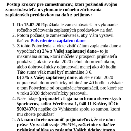
Postup krokov pre zamestnancov, ktorí požiadali svojho
zamestnávateľa o vykonanie ročného zúčtovania
zaplatených preddavkov na daň z prijímov:
Do 15.02.2021
požiadajte zamestnávateľa o vykonanie
ročného zúčtovania zaplatených preddavkov na daň
Potom požiadajte zamestnávateľa, aby Vám vystavil
tlačivo
Potvrdenie o zaplatení dane
Z tohto Potvrdenia si viete zistiť dátum zaplatenia dane a
vypočítať:
a) 2% z Vašej zaplatenej dane
– to je
maximálna suma, ktorú môžete v prospech prijímateľa
poukázať, ak ste v roku 2020 neboli dobrovoľníkom,
alebo dobrovoľnícky odpracovali menej ako 40 hodín.
Táto suma však musí byť minimálne 3 €.
b) 3% z Vašej zaplatenej dane
, ak ste v roku 2020
odpracovali dobrovoľnícky minimálne 40 hodín a získate
o tom Potvrdenie od organizácie/organizácií, pre ktoré ste
v roku 2020 dobrovoľnícky pracovali.
Naše údaje
(prijímateľ: Liga na ochranu slovenských
športovcov, sídlo: Werferova 1, 040 11 Košice, IČO:
50024370)
napíšte do Vyhlásenia spolu so sumou, ktorú
mu chcete poukázať.
Ak nám chcete oznámiť prijímateľovi, že ste nám
práve Vy zaslali svoje 2%/3%, zaškrtnite v tlačive
príslušný súhlas so zaslaním Vašich údajov (meno