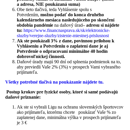
a adresa, NIE poukázaná suma)
Obe tieto tlačivá, teda Vyhlásenie spolu s
Potvrdením,
možno podať do konca druhého
kalendárneho mesiaca nasledujúceho po skončení
obdobia pandémie
na daňový úrad
– adresu si nájdete
tu:
https://www.financnasprava.sk/sk/elektronicke-
sluzby/verejne-sluzby/zistenie-miestnej-prislusnost
Ak ste poukázali 3% z dane, povinnou prílohou k
Vyhláseniu a Potvrdeniu o zaplatení dane je aj
Potvrdenie o odpracovaní minimálne 40 hodín
dobrovoľníckej činnosti.
Daňové úrady majú 90 dní od splnenia podmienok na to,
aby previedli Vaše 2% (3%) v prospech Vami vybraného
prijímateľa.
Všetky potrebné tlačivá na poukázanie nájdete tu.
Postup krokov pre fyzické osoby, ktoré si samé podávajú
daňové priznanie:
Ak ste si vybrali Ligu na ochranu slovenských športovcov
ako prijímateľa, ktorému chcete poukázať Vaše % zo
zaplatenej dane, minimálna výška v prospech prijímateľa
je 3 €