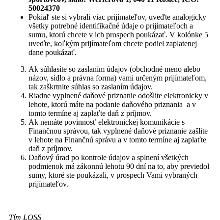
50024370
Pokiaľ ste si vybrali viac prijímateľov, uveďte analogicky
všetky potrebné identifikačné údaje o prijímateľoch a
sumu, ktorú chcete v ich prospech poukázať. V kolónke 5
uveďte, koľkým prijímateľom chcete podiel zaplatenej
dane poukázať.
Ak súhlasíte so zaslaním údajov (obchodné meno alebo
názov, sídlo a právna forma) vami určeným prijímateľom,
tak zaškrtnite súhlas so zaslaním údajov.
Riadne vyplnené daňové priznanie odošlite elektronicky v
lehote, ktorú máte na podanie daňového priznania a v
tomto termíne aj zaplaťte daň z príjmov.
Ak nemáte povinnosť elektronickej komunikácie s
Finančnou správou, tak vyplnené daňové priznanie zašlite
v lehote na Finančnú správu a v tomto termíne aj zaplaťte
daň z príjmov.
Daňový úrad po kontrole údajov a splnení všetkých
podmienok má zákonnú lehotu 90 dní na to, aby previedol
sumy, ktoré ste poukázali, v prospech Vami vybraných
prijímateľov.
Tím LOSS