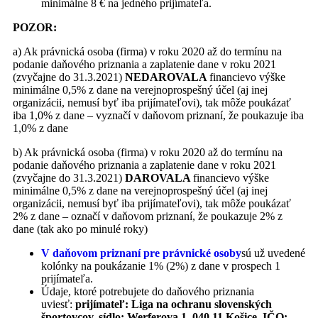
minimálne 8 € na jedného prijímateľa.
POZOR:
a) Ak právnická osoba (firma) v roku 2020 až do termínu na
podanie daňového priznania a zaplatenie dane v roku 2021
(zvyčajne do 31.3.2021)
NEDAROVALA
financievo výške
minimálne 0,5% z dane na verejnoprospešný účel (aj inej
organizácii, nemusí byť iba prijímateľovi), tak môže poukázať
iba 1,0% z dane – vyznačí v daňovom priznaní, že poukazuje iba
1,0% z dane
b) Ak právnická osoba (firma) v roku 2020 až do termínu na
podanie daňového priznania a zaplatenie dane v roku 2021
(zvyčajne do 31.3.2021)
DAROVALA
financievo výške
minimálne 0,5% z dane na verejnoprospešný účel (aj inej
organizácii, nemusí byť iba prijímateľovi), tak môže poukázať
2% z dane – označí v daňovom priznaní, že poukazuje 2% z
dane (tak ako po minulé roky)
V daňovom priznaní pre právnické osoby
sú už uvedené
kolónky na poukázanie 1% (2%) z dane v prospech 1
prijímateľa.
Údaje, ktoré potrebujete do daňového priznania
uviesť:
prijímateľ: Liga na ochranu slovenských
športovcov, sídlo: Werferova 1, 040 11 Košice, IČO: