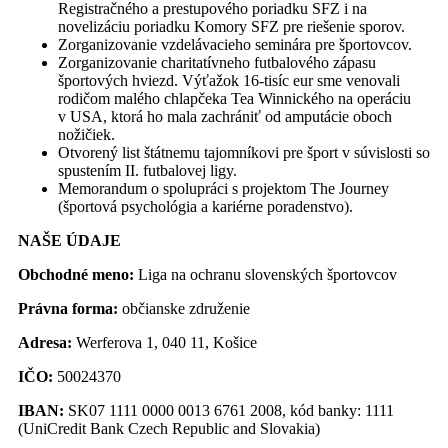
Registračného a prestupového poriadku SFZ i na
novelizáciu poriadku Komory SFZ pre riešenie sporov.
Zorganizovanie vzdelávacieho seminára pre športovcov.
Zorganizovanie charitatívneho futbalového zápasu
športových hviezd. Výťažok 16-tisíc eur sme venovali
rodičom malého chlapčeka Tea Winnického na operáciu
v USA, ktorá ho mala zachrániť od amputácie oboch
nožičiek.
Otvorený list štátnemu tajomníkovi pre šport v súvislosti so
spustením II. futbalovej ligy.
Memorandum o spolupráci s projektom The Journey
(športová psychológia a kariérne poradenstvo).
NAŠE ÚDAJE
Obchodné meno:
Liga na ochranu slovenských športovcov
Právna forma:
občianske združenie
Adresa:
Werferova 1, 040 11, Košice
IČO:
50024370
IBAN:
SK07 1111 0000 0013 6761 2008, kód banky: 1111
(UniCredit Bank Czech Republic and Slovakia)