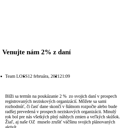
Venujte nám 2% z daní
Team LOSS
12 februára, 2021
21:09
Blíži sa termín na poukázanie 2 % zo svojich daní v prospech
registrovaných neziskových organizácií. Môžete sa sami
rozhodnúť, či časť dane skončí v štátnom rozpočte alebo bude
radšej prevedená v prospech neziskových organizácii. Minulý
rok bol pre nás všetkých plný náhlych zmien a veľkých skúšok.
Žiaľ, aj naše OZ muselo zrušiť väčšinu svojich plánovaných
aktivít.