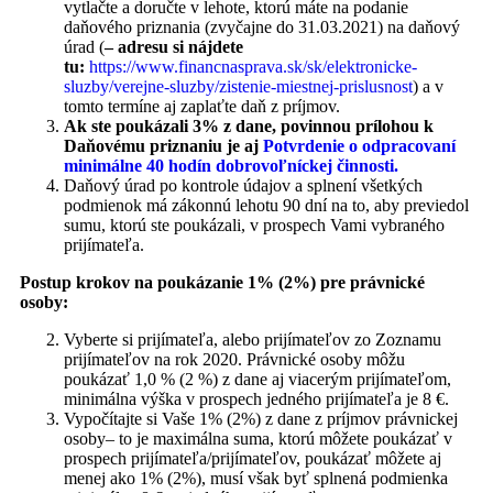
vytlačte a doručte v lehote, ktorú máte na podanie
daňového priznania (zvyčajne do 31.03.2021) na daňový
úrad (
– adresu si nájdete
tu:
https://www.financnasprava.sk/sk/elektronicke-
sluzby/verejne-sluzby/zistenie-miestnej-prislusnost
) a v
tomto termíne aj zaplaťte daň z príjmov.
Ak ste poukázali 3% z dane, povinnou prílohou k
Daňovému priznaniu je aj
Potvrdenie o odpracovaní
minimálne 40 hodín dobrovoľníckej činnosti.
Daňový úrad po kontrole údajov a splnení všetkých
podmienok má zákonnú lehotu 90 dní na to, aby previedol
sumu, ktorú ste poukázali, v prospech Vami vybraného
prijímateľa.
Postup krokov na poukázanie 1% (2%) pre právnické
osoby:
Vyberte si prijímateľa, alebo prijímateľov zo Zoznamu
prijímateľov na rok 2020. Právnické osoby môžu
poukázať 1,0 % (2 %) z dane aj viacerým prijímateľom,
minimálna výška v prospech jedného prijímateľa je 8 €.
Vypočítajte si Vaše 1% (2%) z dane z príjmov právnickej
osoby– to je maximálna suma, ktorú môžete poukázať v
prospech prijímateľa/prijímateľov, poukázať môžete aj
menej ako 1% (2%), musí však byť splnená podmienka