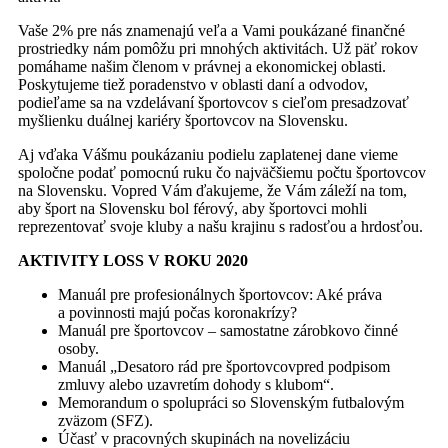
Vaše 2% pre nás znamenajú veľa a Vami poukázané finančné
prostriedky nám pomôžu pri mnohých aktivitách.
Už päť rokov
pomáhame našim členom v právnej a ekonomickej oblasti.
Poskytujeme tiež poradenstvo v oblasti daní a odvodov,
podieľame sa na vzdelávaní športovcov s cieľom presadzovať
myšlienku duálnej kariéry športovcov na Slovensku.
Aj vďaka Vášmu poukázaniu podielu zaplatenej dane vieme
spoločne podať pomocnú ruku čo najväčšiemu počtu športovcov
na Slovensku. Vopred Vám ďakujeme, že Vám záleží na tom,
aby šport na Slovensku bol férový, aby športovci mohli
reprezentovať svoje kluby a našu krajinu s radosťou a hrdosťou.
AKTIVITY LOSS V ROKU 2020
Manuál pre profesionálnych športovcov: Aké práva
a povinnosti majú počas koronakrízy?
Manuál pre športovcov – samostatne zárobkovo činné
osoby.
Manuál „Desatoro rád pre športovcovpred podpisom
zmluvy alebo uzavretím dohody s klubom“.
Memorandum o spolupráci so Slovenským futbalovým
zväzom (SFZ).
Účasť v pracovných skupinách na novelizáciu