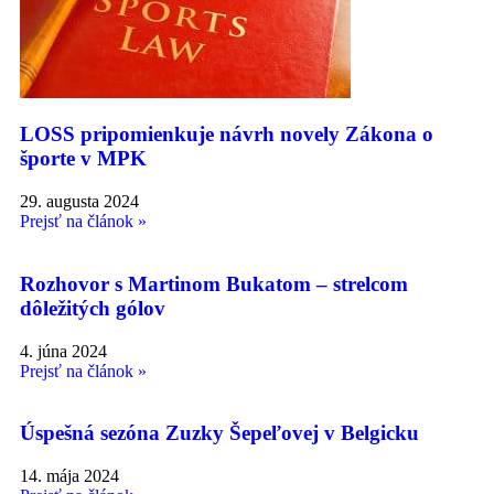
LOSS pripomienkuje návrh novely Zákona o
športe v MPK
29. augusta 2024
Prejsť na článok »
Rozhovor s Martinom Bukatom – strelcom
dôležitých gólov
4. júna 2024
Prejsť na článok »
Úspešná sezóna Zuzky Šepeľovej v Belgicku
14. mája 2024