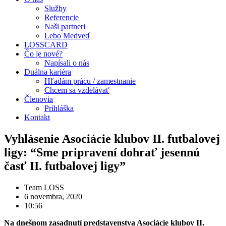
Služby
Referencie
Naši partneri
Lebo Medveď
LOSSCARD
Čo je nové?
Napísali o nás
Duálna kariéra
Hľadám prácu / zamestnanie
Chcem sa vzdelávať
Členovia
Prihláška
Kontakt
Vyhlásenie Asociácie klubov II. futbalovej
ligy: “Sme pripravení dohrať jesennú
časť II. futbalovej ligy”
Team LOSS
6 novembra, 2020
10:56
Na dnešnom zasadnutí predstavenstva Asociácie klubov II.