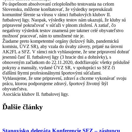
Po úspešnom absolvovaní celoplošného testovania na celom
Slovensku, môžeme konštatovať, že výsledky nepreukázali
komunitné šírenie sa vírusu v rámci futbalových klubov II.
futbalovej ligy. Naopak, výsledky testov nám ukazujú, že kluby sú
pripravené pokračovať v súťaži v plnom zložení. A zatiaľ, čo
negatívny výsledok testov znamená pre takmer celé obyvateľstvo
možnosť pracovať, nám to umožnené nie je.
Žiadame preto kompetentné orgány (krízový štáb, pandemickú
komisiu, ÚVZ SR), aby vzala do úvahy závery, prijaté na úrovni
AK2FL a SFZ. V rámci nich vyhlasujeme, že sme pripravení dohrať
jesennú časť II. futbalovej ligy (3 hracie dni a dohrávky), s
obnoveným začiatkom do 22.11.2020, dodržiavajúc všetky príslušné
pokyny a manuály, vydané ÚVZ SR, v spolupráci so SFZ či
ďalšími štyrmi profesionálnymi športovými súťažami.
Vyhlasujeme, že sme pripravení, zdraví a chceme vykonávať svoju
prácu, ktorou podporujeme zdravý, športový životný štýl
obyvateľstva.
Asociácia klubov II. futbalovej ligy.
Ďalšie články
Stanovisko delegáta Konferencie SFZ – zástupcu