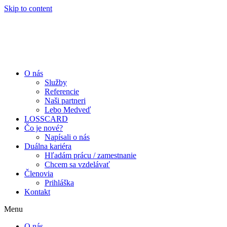
Skip to content
O nás
Služby
Referencie
Naši partneri
Lebo Medveď
LOSSCARD
Čo je nové?
Napísali o nás
Duálna kariéra
Hľadám prácu / zamestnanie
Chcem sa vzdelávať
Členovia
Prihláška
Kontakt
Menu
O nás