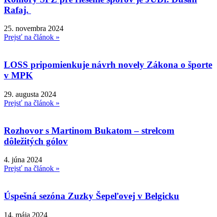
Rafaj.
25. novembra 2024
Prejsť na článok »
LOSS pripomienkuje návrh novely Zákona o športe
v MPK
29. augusta 2024
Prejsť na článok »
Rozhovor s Martinom Bukatom – strelcom
dôležitých gólov
4. júna 2024
Prejsť na článok »
Úspešná sezóna Zuzky Šepeľovej v Belgicku
14. mája 2024