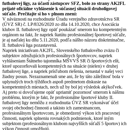
futbalovej ligy, za účasti zástupcov SFZ, bolo zo strany AK2FL
prijaté oficiálne vyhlásenie k súčasnej situácii druholigovej
súťaže. Prečítajte si ho v plnom znení:
V náväznosti na rozhodnutie Úradu verejného zdravotníctva SR
(ÚVZ SR) č. LP/8326/2020 zo dňa 14.10.2020, chce Asociácia
klubov II. futbalovej ligy opäť poukázať smerom ku kompetentným
orgánom na fakt, že napriek štatútu profesionálnej športovej súťaže,
je aj naďalej ku dňu 5.11.2020, podľa nášho názoru diskriminačne,
II. futbalová liga pozastavená.
Napriek iniciatívam AK2FL, Slovenského futbalového zväzu či
subjektov združujúcich profesionálnych športovcov, napriek
vyhláseniam Štátneho tajomníka MŠVVŠ SR či športových elít,
ktoré upozorňovali kompetentných na situácie (nielen) v druhej
futbalovej lige, a napriek prísľubom riešenia, nenastal v našej veci
žiadny posun. Nezaznamenali sme ani, že by táto záležitosť bola v
uplynulých troch týždňoch aspoň predmetom diskusie na
kompetentných miestach, nech už by bol jej výsledok akýkoľvek.
Aj preto si dovoľujeme opäť upriamiť pozornosť smerom k nášmu
problému, ktorým je fakt, že profesionálne športové kluby II.
futbalovej ligy nemôžu z rozhodnutia ÚVZ SR vykonávať účel
svojej obchodnej činnosti a takisto ich zamestnancom,
profesionálnym športovcom, je obmedzený výkon ich pracovnej
činnosti, napriek splneniu rovnakých podmienok, ktoré iným
subjektom (profesionálnym klubom najvyšších súťaží 5 športov) ich
výkon činnosti umožňujú.