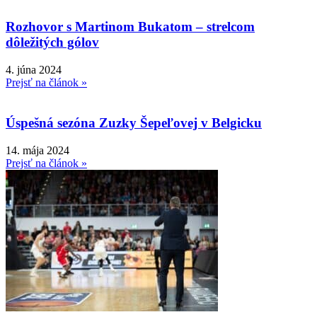
Rozhovor s Martinom Bukatom – strelcom
dôležitých gólov
4. júna 2024
Prejsť na článok »
Úspešná sezóna Zuzky Šepeľovej v Belgicku
14. mája 2024
Prejsť na článok »