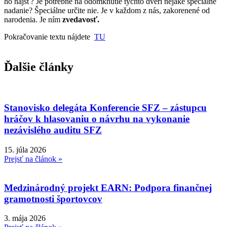
ho nájsť? Je potrebné na odomknutie týchto dverí nejaké špeciálne
nadanie? Špeciálne určite nie. Je v každom z nás, zakorenené od
narodenia. Je ním
zvedavosť.
Pokračovanie textu nájdete
TU
Ďalšie články
Stanovisko delegáta Konferencie SFZ – zástupcu
hráčov k hlasovaniu o návrhu na vykonanie
nezávislého auditu SFZ
15. júla 2026
Prejsť na článok »
Medzinárodný projekt EARN: Podpora finančnej
gramotnosti športovcov
3. mája 2026