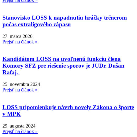
Prejsť na článok »
Stanovisko LOSS k napadnutiu hráčky trénerom
počas extraligového zápasu
27. marca 2026
Prejsť na článok »
Kandidátom LOSS na uvoľnenú funkciu člena
Komory SFZ pre riešenie sporov je JUDr. Dušan
Rafaj.
25. novembra 2024
Prejsť na článok »
LOSS pripomienkuje návrh novely Zákona o športe
v MPK
29. augusta 2024
Prejsť na článok »