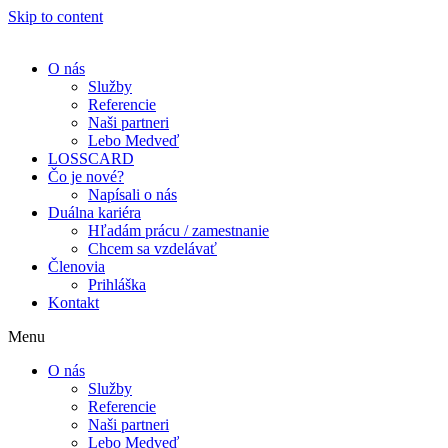
Skip to content
O nás
Služby
Referencie
Naši partneri
Lebo Medveď
LOSSCARD
Čo je nové?
Napísali o nás
Duálna kariéra
Hľadám prácu / zamestnanie
Chcem sa vzdelávať
Členovia
Prihláška
Kontakt
Menu
O nás
Služby
Referencie
Naši partneri
Lebo Medveď