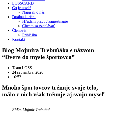
LOSSCARD
Čo je nové?
Napísali o nás
Duálna kariéra
Hľadám prácu / zamestnanie
Chcem sa vzdelávať
Členovia
Prihláška
Kontakt
Blog Mojmíra Trebuňáka s názvom
“Dvere do mysle športovca”
Team LOSS
24 septembra, 2020
10:53
Mnoho športovcov trénuje svoje telo,
málo z nich však trénuje aj svoju myseľ
PhDr. Mojmír Trebuňák