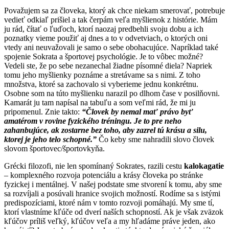
Považujem sa za človeka, ktorý ak chce niekam smerovať, potrebuje
vedieť odkiaľ prišiel a tak čerpám veľa myšlienok z histórie. Mám
ju rád, čítať o ľuďoch, ktorí naozaj predbehli svoju dobu a ich
poznatky vieme použiť aj dnes a to v odvetviach, o ktorých oni
vtedy ani neuvažovali je samo o sebe obohacujúce. Napríklad také
spojenie Sokrata a športovej psychológie. Je to vôbec možné?
Vedeli ste, že po sebe nezanechal žiadne písomné diela? Napriek
tomu jeho myšlienky poznáme a stretávame sa s nimi. Z toho
množstva, ktoré sa zachovalo si vyberieme jednu konkrétnu.
Osobne som na túto myšlienku narazil po dlhom čase v posilňovni.
Kamarát ju tam napísal na tabuľu a som veľmi rád, že mi ju
pripomenul. Znie takto:
“Človek by nemal mať právo byť
amatérom v rovine fyzického tréningu. Je to pre neho
zahanbujúce, ak zostarne bez toho, aby zazrel tú krásu a silu,
ktorej je jeho telo schopné.”
Čo keby sme nahradili slovo človek
slovom športovec/športovkyňa.
Grécki filozofi, nie len spomínaný Sokrates, razili cestu
kalokagatie
– komplexného rozvoja potenciálu a krásy človeka po stránke
fyzickej i mentálnej. V našej podstate sme stvorení k tomu, aby sme
sa rozvíjali a posúvali hranice svojich možností. Rodíme sa s istými
predispozíciami, ktoré nám v tomto rozvoji pomáhajú. My sme tí,
ktorí vlastníme kľúče od dverí naších schopností. Ak je však zväzok
kľúčov príliš veľký, kľúčov veľa a my hľadáme práve jeden, ako