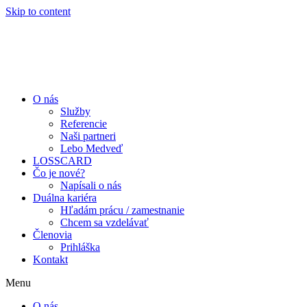
Skip to content
O nás
Služby
Referencie
Naši partneri
Lebo Medveď
LOSSCARD
Čo je nové?
Napísali o nás
Duálna kariéra
Hľadám prácu / zamestnanie
Chcem sa vzdelávať
Členovia
Prihláška
Kontakt
Menu
O nás