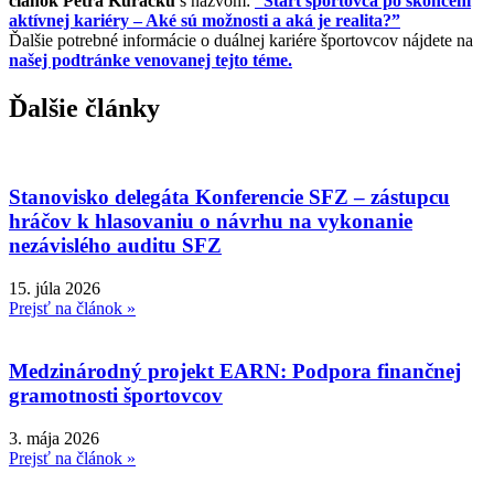
článok Petra Kuračku
s názvom:
“Štart športovca po skončení
aktívnej kariéry – Aké sú možnosti a aká je realita?”
Ďalšie potrebné informácie o duálnej kariére športovcov nájdete na
našej podtránke venovanej tejto téme.
Ďalšie články
Stanovisko delegáta Konferencie SFZ – zástupcu
hráčov k hlasovaniu o návrhu na vykonanie
nezávislého auditu SFZ
15. júla 2026
Prejsť na článok »
Medzinárodný projekt EARN: Podpora finančnej
gramotnosti športovcov
3. mája 2026
Prejsť na článok »