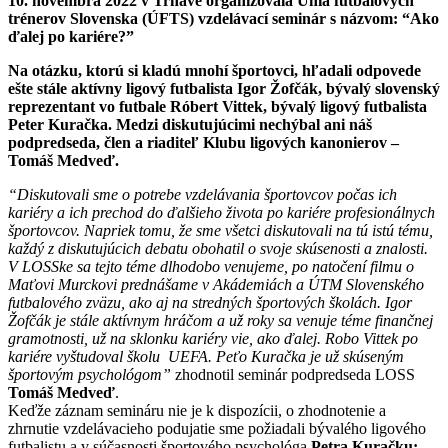
10. novembra 2022 v Trnave organizovala Únia futbalových
trénerov Slovenska (ÚFTS) vzdelávací seminár s názvom: “Ako
ďalej po kariére?”
Na otázku, ktorú si kladú mnohí športovci, hľadali odpovede
ešte stále aktívny ligový futbalista Igor Žofčák, bývalý slovenský
reprezentant vo futbale Róbert Vittek, bývalý ligový futbalista
Peter Kuračka. Medzi diskutujúcimi nechýbal ani náš
podpredseda, člen a riaditeľ Klubu ligových kanonierov –
Tomáš Medveď.
“Diskutovali sme o potrebe vzdelávania športovcov počas ich
kariéry a ich prechod do ďalšieho života po kariére profesionálnych
športovcov. Napriek tomu, že sme všetci diskutovali na tú istú tému,
každý z diskutujúcich debatu obohatil o svoje skúsenosti a znalosti.
V LOSSke sa tejto téme dlhodobo venujeme, po natočení filmu o
Maťovi Murckovi prednášame v Akádemiách a ÚTM Slovenského
futbalového zväzu, ako aj na stredných športových školách. Igor
Žofčák je stále aktívnym hráčom a už roky sa venuje téme finančnej
gramotnosti, už na sklonku kariéry vie, ako ďalej. Robo Vittek po
kariére vyštudoval školu UEFA. Peťo Kuračka je už skúseným
športovým psychológom”
zhodnotil seminár podpredseda LOSS
Tomáš Medveď
.
Keďže záznam semináru nie je k dispozícii, o zhodnotenie a
zhrnutie vzdelávacieho podujatie sme požiadali bývalého ligového
futbalistu a v súčasnosti športového psychológa
Petra Kuračku: