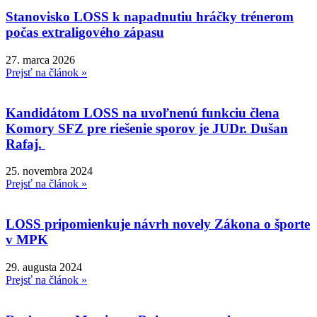
Stanovisko LOSS k napadnutiu hráčky trénerom
počas extraligového zápasu
27. marca 2026
Prejsť na článok »
Kandidátom LOSS na uvoľnenú funkciu člena
Komory SFZ pre riešenie sporov je JUDr. Dušan
Rafaj.
25. novembra 2024
Prejsť na článok »
LOSS pripomienkuje návrh novely Zákona o športe
v MPK
29. augusta 2024
Prejsť na článok »