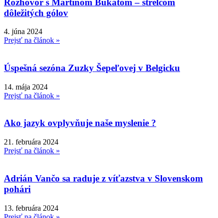
Rozhovor s Martinom Bukatom – strelcom
dôležitých gólov
4. júna 2024
Prejsť na článok »
Úspešná sezóna Zuzky Šepeľovej v Belgicku
14. mája 2024
Prejsť na článok »
Ako jazyk ovplyvňuje naše myslenie ?
21. februára 2024
Prejsť na článok »
Adrián Vančo sa raduje z víťazstva v Slovenskom
pohári
13. februára 2024
Prejsť na článok »