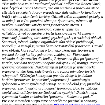
“Pre mňa bolo veľmi zaujímavé počúvať hráčov ako Róbert Vittek,
Igor Žofčák a Tomáš Medveď, ako oni prežívali a pracovali alebo
ešte stále pracujú (v Igorov prípade ako stále aktívny fortunaligový
hráč) s témou ukončenie kariéry. Odzneli veľmi zaujímavé príbehy a
za mňa je to veľmi potrebná téma pre športovcov, trénerov aj
rodičov. Ukončenie kariéry patrí jednoznačne medzi 3
najnáročnejšie fázy pre športovca, často je úplne tou
najťažšou. Život po kariére prináša športovcom veľké zmeny v
pracovnej, finančnej, zdravotnej, psychologickej a sociálnej oblasti.
Športovci, tréneri, kluby a organizácie túto oblasť prehliadajú,
podceňujú a venujú jej veľmi často nedostatočnú pozornosť. Hlavné
štyri oblasti, ktoré rozhodujú o tom, ako ukončenie športovej a
prechod do inej kariéry jednotlivec zvládne, sú: Plánovanie
odchodu do športového dôchodku, Príprava na fázu po športovej
kariére, Sociálna podpora (podpora blízkych ľudí, rodiny), Podpora
športovej organizácie. Najdôležitejším faktorom je systematická
príprava na túto fázu, vzdelávanie sa a rozvoj mimošportových
schopností. Kľúčovým konceptom pre nás všetkých je duálna
kariéra športovcov. Je potrebné podporovať ju komplexným
spôsobom – zvoliť systémový prístup. Veľmi dôležitá je aj finančná
príprava, resp. finančná gramotnosť športovca. Bolo by užitočné
zlepšiť možnosti športovcov študovať na vysokých školách, napr.
vytvorením štatútu vrcholového športovca – študenta a pod..”
Pre viac informácii o tejto téme odporúčame prečítať si
odborný