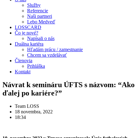
Služby
Referencie
Naši partneri
Lebo Medveď
LOSSCARD
Čo je nové?
Napísali o nás
Duálna kariéra
Hľadám prácu / zamestnanie
Chcem sa vzdelávať
Členovia
Prihláška
Kontakt
Návrat k semináru ÚFTS s názvom: “Ako
ďalej po kariére?”
Team LOSS
18 novembra, 2022
18:34