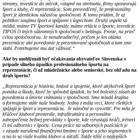
streamy, investície do stávok, vstupné na stretnutia, firmy sponzorujú
šport a kluby, či reprezentácie. Som presvedčený, že profesionálny
šport je identickou súčasťou spoločnosti. K tomu pridám, že aj
politikov zaujíma šport a spájanie s úspechom. Druhý aspekt sú
médiá, máme TV športové kanály, máme relácie o športe, investície
TIPOS či iných súkromných spoločností v bettingu. Proste, na prieč
celou spoločnosťou. Je nenahraditeľný, pričom je len otázka
prezentácie aké povedomie je prezentované spoločnosti a tam sme
slabí. Potrebujeme mu dať vážnosť.“
Aké by mohli/mali byť očakávania obyvateľov Slovenska v
prípade silného úpadku profesionálneho športu na
reprezentácie, či už mládežnícke alebo seniorské, bez ohľadu na
druh športu?
„Reprezentácia je história, hrdosť a spojenie, ktoré akýkoľvek šport
ponúka a škody, ktoré by spôsobil úpadok, by bol bolestivý zásah do
povedomia a úrovne vnímania v spoločnosti. Sme mladá krajina
a formujeme stále naše hodnoty. Jedna z mála vecí, ktoré všetkých
spájajú je šport a reprezentácia.
Je náročné to vysvetliť. Pre mňa je
kľúčové klubové prostredie, infraštruktúra a personálne
zabezpečenie bežnej prevádzky v športe, kde vyrastajú hráči, tréneri
či iní odborníci v športe. Cena práce na odborných pozíciách je
v zásade narušená finančnými limitmi v športe a jeho segmentoch
a na to sa viaže kvalita klubov a súťaží. Takže klišé o najlepších