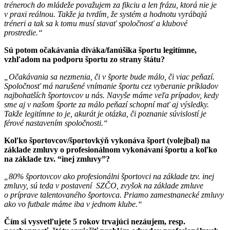
tréneroch do mládeže považujem za fikciu a len frázu, ktorá nie je
v praxi reálnou. Takže ja tvrdím, že systém a hodnotu vyrábajú
tréneri a tak sa k tomu musí stavať spoločnosť a klubové
prostredie.“
Sú potom očakávania diváka/fanúšika športu legitímne,
vzhľadom na podporu športu zo strany štátu?
„Očakávania sa nezmenia, či v športe bude málo, či viac peňazí.
Spoločnosť má narušené vnímanie športu cez vyberanie príkladov
najbohatších športovcov u nás. Navyše máme veľa prípadov, kedy
sme aj v našom športe za málo peňazí schopní mať aj výsledky.
Takže legitímne to je, akurát je otázka, či poznanie súvislostí je
férové nastavením spoločnosti.“
Koľko športovcov/športovkýň vykonáva šport (volejbal) na
základe zmluvy o profesionálnom vykonávaní športu a koľko
na základe tzv. “inej zmluvy”?
„80% športovcov ako profesionálni športovci na základe tzv. inej
zmluvy, sú teda v postavení SZČO, zvyšok na základe zmluve
o príprave talentovaného športovca. Priamo zamestnanecké zmluvy
ako vo futbale máme iba v jednom klube.“
Čím si vysvetľujete 5 rokov trvajúci nezáujem, resp.