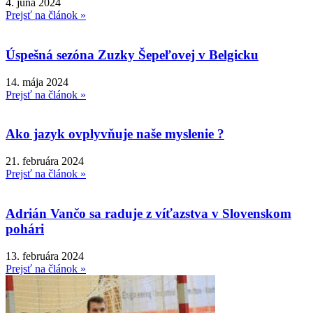
4. júna 2024
Prejsť na článok »
Úspešná sezóna Zuzky Šepeľovej v Belgicku
14. mája 2024
Prejsť na článok »
Ako jazyk ovplyvňuje naše myslenie ?
21. februára 2024
Prejsť na článok »
Adrián Vančo sa raduje z víťazstva v Slovenskom
pohári
13. februára 2024
Prejsť na článok »