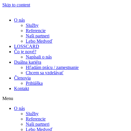
Skip to content
O nás
Služby
Referencie
Naši partneri
Lebo Medveď
LOSSCARD
Čo je nové?
Napísali o nás
Duálna kariéra
Hľadám prácu / zamestnanie
Chcem sa vzdelávať
Členovia
Prihláška
Kontakt
Menu
O nás
Služby
Referencie
Naši partneri
Lebo Medveď