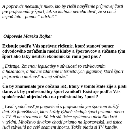
A popravde neexistuje nikto, kto by riešil navýšenie príjmovej časti
pre profesionálny šport, tak sa klubom netreba diviť, že si chcú
aspoň túto „pomoc“ udržať.“
Odpovede Mareka Rojka:
Existuje podľa Vás správne riešenie, ktoré stanoví pomer
odvodového zaťaženia medzi kluby a športovcov a súčasne tým
šport ako taký neutrží ekonomickú ranu pod pás ?
„Existuje. Zmenou legislatívy v súvislosti so stávkovaním
a hazardom, a hlavne zdanenie internetových gigantov, ktoré šport
pripravili o možnosť rovnej súťaže.“
Čo by znamenalo pre občana SR, ktorý v tomto štáte žije a platí
dane, ak by profesionálny šport zanikol? Existuje podľa Vás
spoločenská objednávka na profesionálny šport ?
„Celá spoločnosť je prepletená s profesionálnym športom každý
deň. Sú fanúšikovia, ktorí každý týždeň sledujú šport priamo, alebo
v TV, či na streamoch. Sú ich stá tisíce systémovo niekoľko krát
v týždni. Množstvo divákov chodí priamo na športoviská, stá tisíce
ľudí stávkujú na celý segment športu. Takže platia si TV kanály,