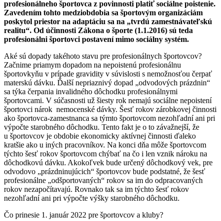
profesionálneho športovca z povinnosti platiť sociálne poistenie.
Zavedením tohto medziobdobia sa športovým organizáciám
poskytol priestor na adaptáciu sa na „tvrdú zamestnávateľskú
realitu“. Od účinnosti Zákona o športe (1.1.2016) sú teda
profesionálni športovci postavení mimo sociálny systém.
Aké sú dopady takéhoto stavu pre profesionálnych športovcov?
Začnime priamym dopadom na nepoistenú profesionálnu
športovkyňu v prípade gravidity v súvislosti s nemožnosťou čerpať
materskú dávku. Ďalší nepriaznivý dopad „odvodových prázdnin“
sa týka čerpania invalidného dôchodku profesionálnymi
športovcami. V súčasnosti už šiesty rok nemajú sociálne nepoistení
športovci nárok nemocenské dávky. Šesť rokov zárobkovej činnosti
ako športovca-zamestnanca sa týmto športovcom nezohľadní ani pri
výpočte starobného dôchodku. Tento fakt je o to závažnejší, že
u športovcov je obdobie ekonomicky aktívnej činnosti ďaleko
kratšie ako u iných pracovníkov. Na konci dňa môže športovcom
týchto šesť rokov športovcom chýbať na čo i len vznik nároku na
dôchodkovú dávku. Akokoľvek bude určený dôchodkový vek, pre
odvodovo „prázdninujúcich“ športovcov bude podstatné, že šesť
profesionálne „odšportovaných“ rokov sa im do odpracovaných
rokov nezapočítavajú. Rovnako tak sa im týchto šesť rokov
nezohľadní ani pri výpočte výšky starobného dôchodku.
Čo prinesie 1. január 2022 pre športovcov a kluby?