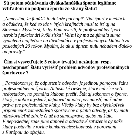
Sú potom očakávania diváka/fanúšika športu legitímne
vzhľadom na podporu športu zo strany štátu?
„Nemyslím, že fanúšik to dokáže pochopiť. Vidí šport v médiách
a očakáva, že keď to ide v iných krajinách musí to ísť aj na
Slovenku. Myslíte si, že by Vám uverili, že profesionálny šport
nerobia funkcionári kvôli zisku? Veľmi by ma zaujímala suma
vyplatená majiteľom na dividendách v profesionálnych kluboch za
posledných 20 rokov. Myslím, že ak si tipnem nulu nebudem ďaleko
od pravdy.“
Čím si vysvetľujete 5 rokov trvajúci nezáujem, resp.
neschopnosť štátu vyriešiť problém odvodov profesionálnych
športovcov ?
„Paradoxom je, že odpustenie odvodov je jedinou pomocou štátu
profesionálnemu športu. Alibistické riešenie, ktoré má síce veľa
nedostatkov, no pomáha klubom prežiť. Štát aj zákonom o športe,
ktorý je dobre myslený, definoval mnoho povinností, no žiadne
práva pre profesionálne kluby. Všetky kluby by bez akýchkoľvek
pripomienok zamestnávali športovcov a platili odvody, ak by mali
nárokovateľné zdroje či už na samospráve, alebo na štáte.
V neposlednej rade plne daňové a odvodové zaťaženie by naše
kluby postavilo v rovine konkurencieschopnosti v porovnaní
s Európou do ofsajdu.