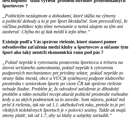
neschopnosť štátu vyriešiť problém odvodov profesionálnych
športovcov ?
„Politickým nezáujmom a dohodami, ktoré slúžia na výmeny
a politické dohody a to je pre šport likvida
čné. Som presvedčený, že
väčšina politikov tejto téme nerozumie a nemá záujem sa tým ani
zaoberať. Chýba mi aj tlak médií k tejto téme.“
Existuje podľa Vás správne riešenie, ktoré stanoví pomer
odvodového zaťaženia medzi kluby a športovcov a súčasne tým
šport ako taký neutrží ekonomickú ranu pod pás ?
„Pokiaľ nepríde k vyrovnaniu postavenia športovca a trénera na
úrovni seriózneho zamestnania, pokiaľ nepríde k vytvoreniu
podporných mechanizmov pre privátny sektor, pokiaľ nepríde zo
strany štátu /mestá, obce a VÚC)k systémovej podpore klubového
prostredia v seniorskom športe po vzore ČR tak správne riešenie
nebude žiadne. Problém je, že odvodové zaťaženie je dlhodobý
problém a nikto nenašiel recept akurát politické prostredie rozhodne
kedy a za akých podmienok sa to zavedie. Som názoru, pokiaľ má
prísť k riešeniu, tak nie od 1.1. akéhokoľvek roku, pretože to je pri
všetkých kolektívnych športoch je v polovici sezóny. Takže ak majú
zmeny platiť, tak od 1.7, aby sa kluby a subjekty zariadili.“