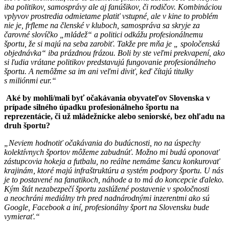
iba politikov, samosprávy ale aj fanúšikov, či rodičov. Kombináciou
vplyvov prostredia odmietame platiť vstupné, ale v kine to problém
nie je, frfleme na členské v kluboch, samospráva sa skryje za
čarovné slovíčko „mládež“ a politici odkážu profesionálnemu
športu, že si majú na seba zarobiť. Takže pre mňa je „ spoločenská
objednávka“ iba prázdnou frázou. Boli by ste veľmi prekvapení, ako
si ľudia vrátane politikov predstavujú fungovanie profesionálneho
športu. A nemôžme sa im ani veľmi diviť, keď čítajú titulky
s miliónmi eur.“
Aké by mohli/mali byť očakávania obyvateľov Slovenska v
prípade silného úpadku profesionálneho športu na
reprezentácie, či už mládežnícke alebo seniorské, bez ohľadu na
druh športu?
„Neviem hodnotiť očakávania do budúcnosti, no na úspechy
kolektívnych športov môžeme zabudnúť. Možno mi budú oponovať
zástupcovia hokeja a futbalu, no reálne nemáme šancu konkurovať
krajinám, ktoré majú infraštruktúru a systém podpory športu. U nás
je to postavené na fanatikoch, náhode a to má do koncepcie ďaleko.
Kým štát nezabezpečí športu zaslúžené postavenie v spoločnosti
a neochráni mediálny trh pred nadnárodnými inzerentmi ako sú
Google, Facebook a iní, profesionálny šport na Slovensku bude
vymierať.“