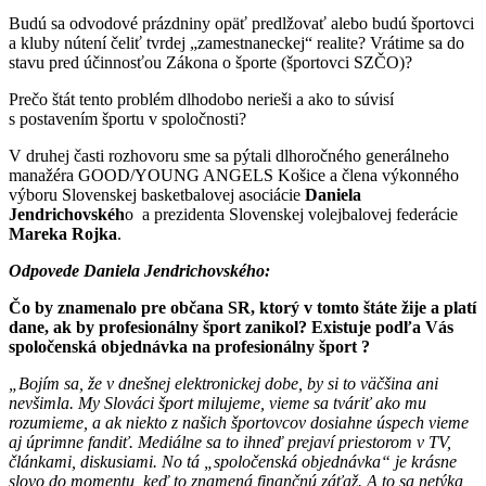
Budú sa odvodové prázdniny opäť predlžovať alebo budú športovci
a kluby nútení čeliť tvrdej „zamestnaneckej“ realite? Vrátime sa do
stavu pred účinnosťou Zákona o športe (športovci SZČO)?
Prečo štát tento problém dlhodobo nerieši a ako to súvisí
s postavením športu v spoločnosti?
V druhej časti rozhovoru sme sa pýtali dlhoročného generálneho
manažéra GOOD/YOUNG ANGELS Košice a člena výkonného
výboru Slovenskej basketbalovej asociácie
Daniela
Jendrichovskéh
o a prezidenta Slovenskej volejbalovej federácie
Mareka Rojka
.
Odpovede Daniela Jendrichovského:
Čo by znamenalo pre občana SR, ktorý v tomto štáte žije a platí
dane, ak by profesionálny šport zanikol? Existuje podľa Vás
spoločenská objednávka na profesionálny šport ?
„Bojím sa, že v dnešnej elektronickej dobe, by si to väčšina ani
nevšimla. My Slováci šport milujeme, vieme sa tváriť ako mu
rozumieme, a ak niekto z našich športovcov dosiahne úspech vieme
aj úprimne fandiť. Mediálne sa to ihneď prejaví priestorom v TV,
článkami, diskusiami. No tá „spoločenská objednávka“ je krásne
slovo do momentu, keď to znamená finančnú záťaž. A to sa netýka