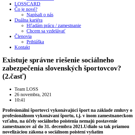
LOSSCARD
Čo je nové?
Napísali o nás
Duálna kariéra
Hľadám prácu / zamestnanie
Chcem sa vzdelávať
Členovia
Prihláška
Kontakt
Existuje správne riešenie sociálneho
zabezpečenia slovenských športovcov?
(2.časť)
Team LOSS
26 novembra, 2021
10:41
Profesionálni športovci vykonávajúci šport na základe zmluvy o
profesionálnom vykonávaní športu, t.j. v inom zamestnaneckom
vzťahu, na účely sociálneho poistenia nemajú postavenie
zamestnancov až do 31. decembra 2021.Udialo sa tak priamou
novelizáciou zákona o sociálnom poistení vyňatím