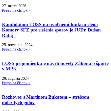
27. marca 2026
Prejsť na článok »
Kandidátom LOSS na uvoľnenú funkciu člena
Komory SFZ pre riešenie sporov je JUDr. Dušan
Rafaj.
25. novembra 2024
Prejsť na článok »
LOSS pripomienkuje návrh novely Zákona o športe
v MPK
29. augusta 2024
Prejsť na článok »
Rozhovor s Martinom Bukatom – strelcom
dôležitých gólov