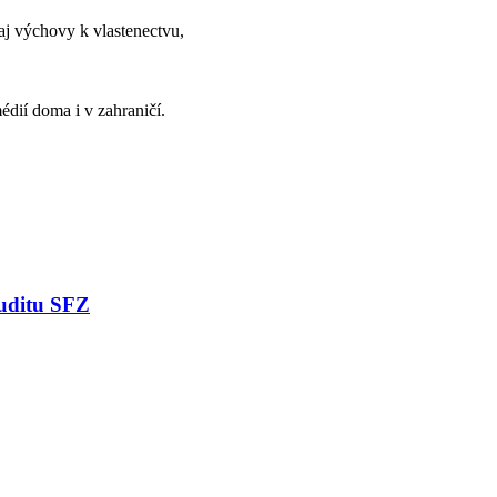
aj výchovy k vlastenectvu,
édií doma i v zahraničí.
auditu SFZ