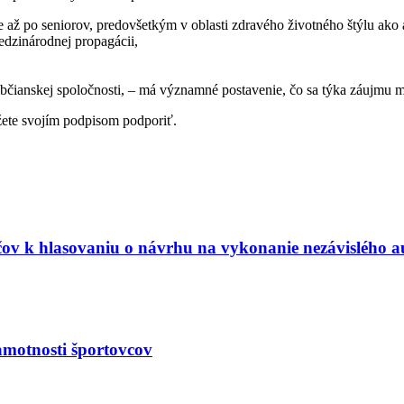
e až po seniorov, predovšetkým v oblasti zdravého životného štýlu ako 
edzinárodnej propagácii,
občianskej spoločnosti, – má významné postavenie, čo sa týka záujmu m
žete svojím podpisom podporiť.
čov k hlasovaniu o návrhu na vykonanie nezávislého 
motnosti športovcov