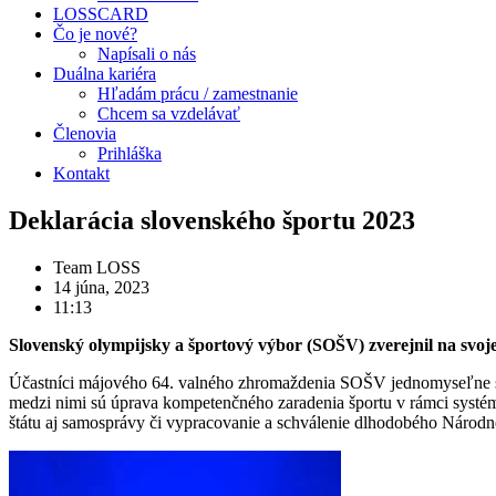
LOSSCARD
Čo je nové?
Napísali o nás
Duálna kariéra
Hľadám prácu / zamestnanie
Chcem sa vzdelávať
Členovia
Prihláška
Kontakt
Deklarácia slovenského športu 2023
Team LOSS
14 júna, 2023
11:13
Slovenský olympijsky a športový výbor (SOŠV) zverejnil na svoje
Účastníci májového 64. valného zhromaždenia SOŠV jednomyseľne sch
medzi nimi sú úprava kompetenčného zaradenia športu v rámci systém
štátu aj samosprávy či vypracovanie a schválenie dlhodobého Národn