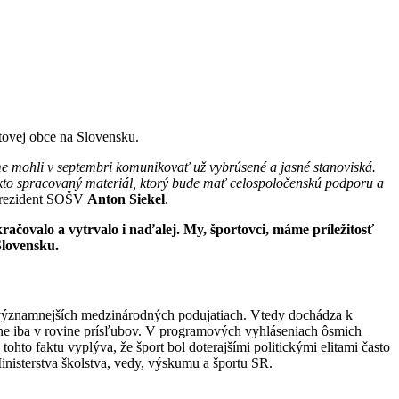
tovej obce na Slovensku.
 sme mohli v septembri komunikovať už vybrúsené a jasné stanoviská.
akto spracovaný materiál, ktorý bude mať celospoločenskú podporu a
 prezident SOŠV
Anton Siekel
.
račovalo a vytrvalo i naďalej.
My, športovci, máme príležitosť
Slovensku.
jvýznamnejších medzinárodných podujatiach. Vtedy dochádza k
tane iba v rovine prísľubov. V programových vyhláseniach ôsmich
ohto faktu vyplýva, že šport bol doterajšími politickými elitami často
inisterstva školstva, vedy, výskumu a športu SR.