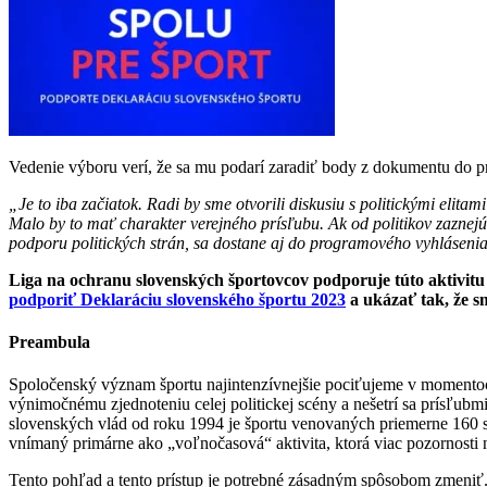
Vedenie výboru verí, že sa mu podarí zaradiť body z dokumentu do p
„Je to iba začiatok. Radi by sme otvorili diskusiu s politickými elit
Malo by to mať charakter verejného prísľubu. Ak od politikov zaznej
podporu politických strán, sa dostane aj do programového vyhláseni
Liga na ochranu slovenských športovcov podporuje túto aktivitu 
podporiť Deklaráciu slovenského športu 2023
a ukázať tak, že s
Preambula
Spoločenský význam športu najintenzívnejšie pociťujeme v momentoc
výnimočnému zjednoteniu celej politickej scény a nešetrí sa prísľubm
slovenských vlád od roku 1994 je športu venovaných priemerne 160 slov
vnímaný primárne ako „voľnočasová“ aktivita, ktorá viac pozornosti n
Tento pohľad a tento prístup je potrebné zásadným spôsobom zmeniť