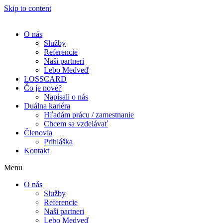
Skip to content
O nás
Služby
Referencie
Naši partneri
Lebo Medveď
LOSSCARD
Čo je nové?
Napísali o nás
Duálna kariéra
Hľadám prácu / zamestnanie
Chcem sa vzdelávať
Členovia
Prihláška
Kontakt
Menu
O nás
Služby
Referencie
Naši partneri
Lebo Medveď