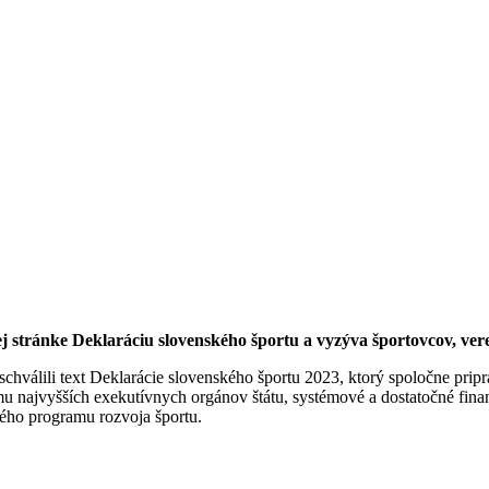
j stránke Deklaráciu slovenského športu a vyzýva športovcov, verej
válili text Deklarácie slovenského športu 2023, ktorý spoločne prip
u najvyšších exekutívnych orgánov štátu, systémové a dostatočné fina
ého programu rozvoja športu.