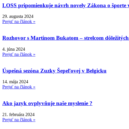
LOSS pripomienkuje návrh novely Zákona o športe
29. augusta 2024
Prejsť na článok »
Rozhovor s Martinom Bukatom – strelcom dôležitých
4. júna 2024
Prejsť na článok »
Úspešná sezóna Zuzky Šepeľovej v Belgicku
14. mája 2024
Prejsť na článok »
Ako jazyk ovplyvňuje naše myslenie ?
21. februára 2024
Prejsť na článok »