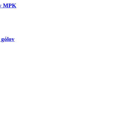
 v MPK
 gólov