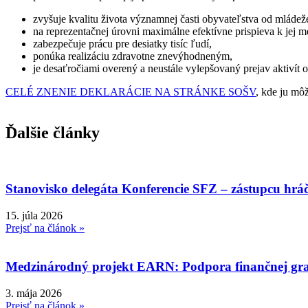
zvyšuje kvalitu života významnej časti obyvateľstva od mládež
na reprezentačnej úrovni maximálne efektívne prispieva k jej m
zabezpečuje prácu pre desiatky tisíc ľudí,
ponúka realizáciu zdravotne znevýhodneným,
je desaťročiami overený a neustále vylepšovaný prejav aktivít 
CELÉ ZNENIE DEKLARÁCIE NA STRÁNKE SOŠV
, kde ju mô
Ďalšie články
Stanovisko delegáta Konferencie SFZ – zástupcu hrá
15. júla 2026
Prejsť na článok »
Medzinárodný projekt EARN: Podpora finančnej gra
3. mája 2026
Prejsť na článok »