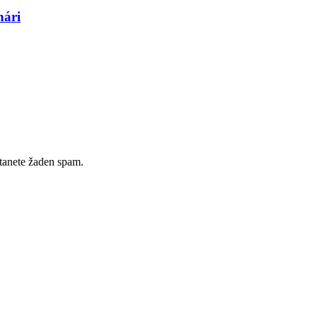
hári
tanete žaden spam.