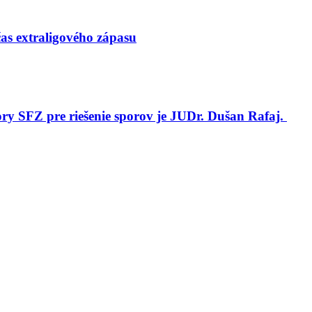
s extraligového zápasu
 SFZ pre riešenie sporov je JUDr. Dušan Rafaj.