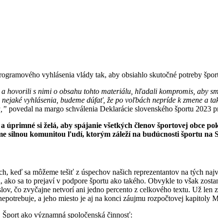
rogramového vyhlásenia vlády tak, aby obsiahlo skutočné potreby špor
ami a hovorili s nimi o obsahu tohto materiálu, hľadali kompromis, aby
ú nejaké vyhlásenia, budeme dúfať, že po voľbách nepríde k zmene a t
a,”
povedal na margo schválenia Deklarácie slovenského športu 2023
a úprimné si želá, aby spájanie všetkých členov športovej obce pok
me silnou komunitou ľudí, ktorým záleží na budúcnosti športu na 
h, keď sa môžeme tešiť z úspechov našich reprezentantov na tých na
i, ako sa to prejaví v podpore športu ako takého. Obvykle to však zos
, čo zvyčajne netvorí ani jedno percento z celkového textu. Už len z t
epotrebuje, a jeho miesto je aj na konci záujmu rozpočtovej kapitoly M
. Šport ako významná spoločenská činnosť: